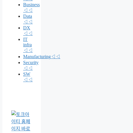
Business
◁◁
Data
◁◁
DX
◁◁
IT
infra
◁◁
Manufacturing◁◁
Security
◁◁
SW
◁◁