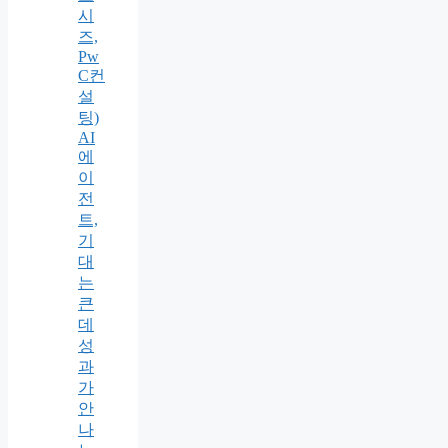
시
즈,
Pw
C컨
설
팅)
AI
에
이
전
트,
기
대
는
큰
데
성
과
가
안
나