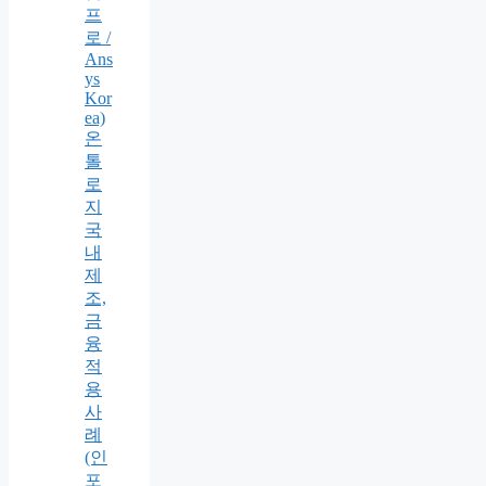
프
로 /
Ans
ys
Kor
ea)
온
톨
로
지
국
내
제
조,
금
융
적
용
사
례
(인
포