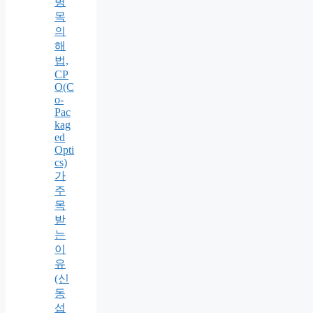
병
목
의
해
법,
CP
O(C
o-
Pac
kag
ed
Opti
cs)
가
주
목
받
는
이
유
(신
동
섭