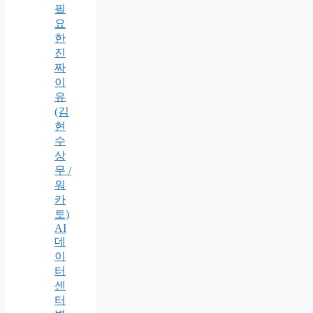
필
요
한
진
짜
이
유
(김
현
수
상
무 /
워
카
토)
AI
데
이
터
센
터