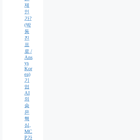
제
인
가?
(박
동
진
프
로 /
Ans
ys
Kor
ea)
기
업
AI
의
숨
은
핵
심,
MC
P가