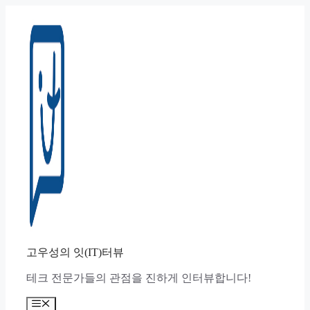
컨
텐
츠
로
건
너
뛰
기
고우성의 잇(IT)터뷰
테크 전문가들의 관점을 진하게 인터뷰합니다!
메