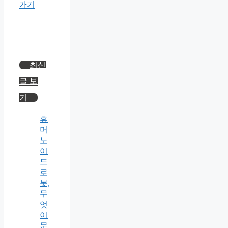
최신
글 보
기
휴
머
노
이
드
로
봇,
무
엇
이
문