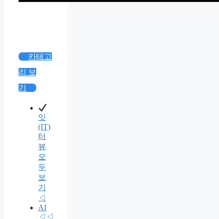
카테고
리 보
기
잇
(IT)
터
뷰
모
두
보
기
◁
AI
◁◁