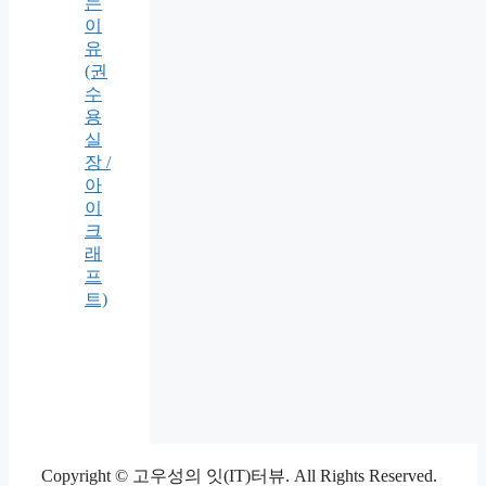
는
이
유
(권
수
용
실
장 /
아
이
크
래
프
트)
Copyright © 고우성의 잇(IT)터뷰. All Rights Reserved.