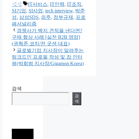
테
태
◁◁
IT서비스
,
IT인력
,
IT조직
,
고
그
SI기업
,
SI사업
,
tech interview
,
박준
리
성
,
삼성SDS
,
외주
,
정부규제
,
프로
페셔널리즘
경쟁사가 백지 견적을 낸다면?
구매 협상 사례 [실전 B2B 영업]
(권혁준 코치/전 굿센 대표)
글로벌기업 지사장이 알려주는
링크드인 프로필 작성 및 잡 인터
뷰(박희범 지사장/Gigamon Korea)
검색
검
색