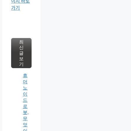
최
신
글
보
기
휴
머
노
이
드
로
봇,
무
엇
이