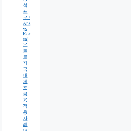
섭
프
로 /
Ans
ys
Kor
ea)
온
톨
로
지
국
내
제
조,
금
융
적
용
사
례
(인