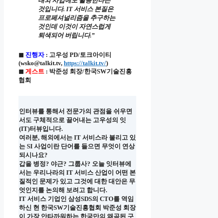
대외 사업에도 활용한다는
것입니다. IT 서비스 본질은
프로페셔널리즘을 추구하는
것인데 이것이 자연스럽게
퇴색되어 버립니다.”
◼
진행자
: 고우성 PD/토크아이티
(wsko@talkit.tv,
https://talkit.tv/
)
◼
게스트
: 박준성 회장/한국SW기술진흥
협회
인터뷰를 통해서 전문가의 관점을 쉬우면
서도 구체적으로 끌어내는 고우성의 잇
(IT)터뷰입니다.
여러분, 해외에서는 IT 서비스라 불리고 있
는 SI 사업이란 단어를 들으면 무엇이 연상
되시나요?
갑을 병정? 야근? 그룹사? 오늘 잇터뷰에
서는 우리나라의 IT 서비스 산업이 어떤 본
질적인 문제가 있고 그것에 대한 대안은 무
엇인지를 논의해 보려고 합니다.
IT 서비스 기업인 삼성SDS의 CTO를 역임
하신 현 한국SW기술진흥협회 박준성 회장
이 가장 안타까워하는 한국만의 왜곡된 구