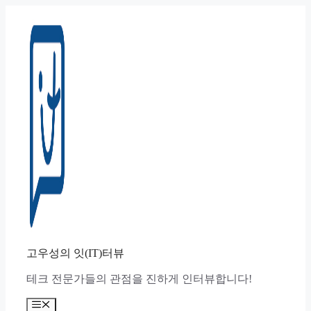
컨
텐
츠
로
건
너
뛰
기
고우성의 잇(IT)터뷰
테크 전문가들의 관점을 진하게 인터뷰합니다!
메