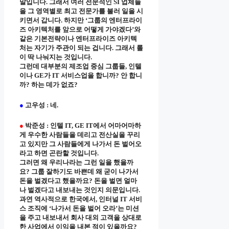
말입니다. 그래서 여러 전문적인 SI 업체들
을 그 영역별로 최고 전문가를 불러 일을 시
키면서 갑니다. 하지만 ‘그룹의 엔터프라이
즈 아키텍처를 앞으로 어떻게 가야겠다’와
같은 기본전략이나 엔터프라이즈 아키텍
처는 자기가 주관이 되는 겁니다. 그래서 롤
이 딱 나눠지는 것입니다.
그런데 대부분의 제조업 중심 그룹들, 인텔
이나 GE가 IT 서비스업을 합니까? 안 합니
까? 하는 데가 없죠?
●
고우성 : 네.
●
박준성 : 인텔 IT, GE IT에서 어마어마하
게 우수한 사람들을 데리고 전산실을 꾸리
고 있지만 그 사람들에게 나가서 돈 벌어오
라고 하면 곤란할 것입니다.
그러면 왜 우리나라는 그런 일을 했을까
요? 그룹 잘하기도 바쁜데 왜 굳이 나가서
돈을 벌겠다고 했을까요? 돈을 벌면 얼마
나 벌겠다고 내보내는 것인지 의문입니다.
과연 역사적으로 한국에서, 인터널 IT 서비
스 조직에 ‘나가서 돈을 벌어 오라’는 미션
을 주고 내보내서 회사 대외 고객을 상대로
한 사업에서 이익을 내본 적이 있을까요?