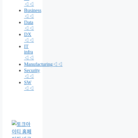
◁◁
Business
◁◁
Data
◁◁
DX
◁◁
IT
infra
◁◁
Manufacturing◁◁
Security
◁◁
SW
◁◁