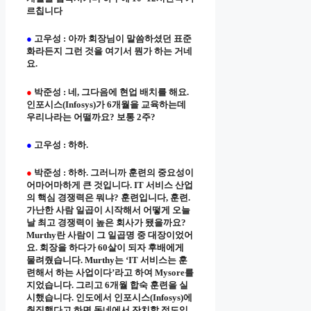
르칩니다
●
고우성 : 아까 회장님이 말씀하셨던 표준
화라든지 그런 것을 여기서 뭔가 하는 거네
요.
●
박준성 : 네, 그다음에 현업 배치를 해요.
인포시스(Infosys)가 6개월을 교육하는데
우리나라는 어떨까요? 보통 2주?
●
고우성 : 하하.
●
박준성 : 하하. 그러니까 훈련의 중요성이
어마어마하게 큰 것입니다. IT 서비스 산업
의 핵심 경쟁력은 뭐냐? 훈련입니다, 훈련.
가난한 사람 일곱이 시작해서 어떻게 오늘
날 최고 경쟁력이 높은 회사가 됐을까요?
Murthy란 사람이 그 일곱명 중 대장이었어
요. 회장을 하다가 60살이 되자 후배에게
물려줬습니다. Murthy는 ‘IT 서비스는 훈
련해서 하는 사업이다’라고 하여 Mysore를
지었습니다. 그리고 6개월 합숙 훈련을 실
시했습니다. 인도에서 인포시스(Infosys)에
취직했다고 하면 동네에서 잔치할 정도입