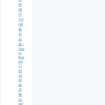
문
제
인
가?
(박
동
진
프
로 /
Ans
ys
Kor
ea)
기
업
AI
의
숨
은
핵
심,
MC