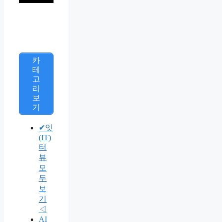
카
테
고
리
보
기
✔잇
(IT)
터
뷰
모
두
보
기
◁
AI