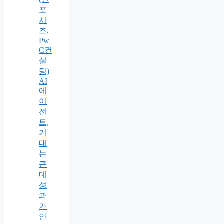
포
시
즈,
Pw
C컨
설
팅)
AI
에
이
전
트,
기
대
는
큰
데
성
과
가
안