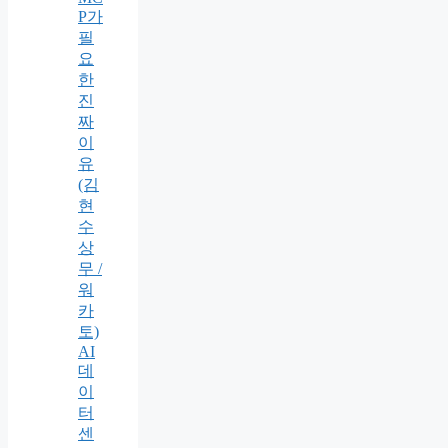
P가
필
요
한
진
짜
이
유
(김
현
수
상
무 /
워
카
토)
AI
데
이
터
센