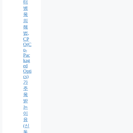
터
병
목
의
해
법,
CP
O(C
o-
Pac
kag
ed
Opti
cs)
가
주
목
받
는
이
유
(신
동