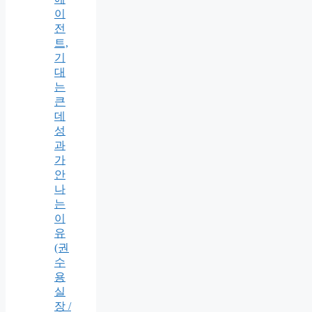
이
전
트,
기
대
는
큰
데
성
과
가
안
나
는
이
유
(권
수
용
실
장 /