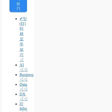
보
기
✔잇
(IT)
터
뷰
모
두
보
기
◁
AI
◁◁
Business
◁◁
Data
◁◁
DX
◁◁
IT
infra