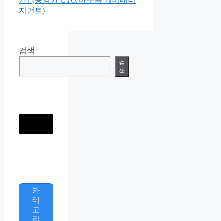
가? (용영환 CTO/아우름 케어매니
지먼트)
검색
검
색
카
테
고
리