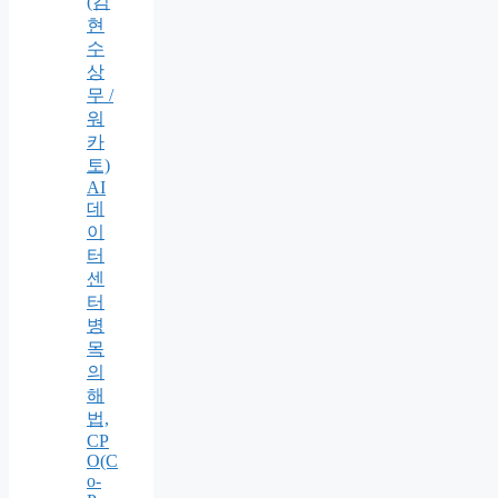
(김
현
수
상
무 /
워
카
토)
AI
데
이
터
센
터
병
목
의
해
법,
CP
O(C
o-