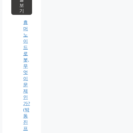
보
기
휴
머
노
이
드
로
봇,
무
엇
이
문
제
인
가?
(박
동
진
프