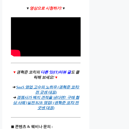
▼
영상으로 시청하기!
▼
▼
권혁준 코치의
다른 잇(IT)터뷰 글
도 클
릭해 보세요!
▼
➜
SaaS 영업 고수의 노하우 (권혁준 코치/
전 굿센 대표)
➜
경쟁사가 백지 견적을 낸다면? 구매 협
상 사례 [실전 B2B 영업] (권혁준 코치/전
굿센 대표)
◼ 콘텐츠 & 웨비나 문의 :