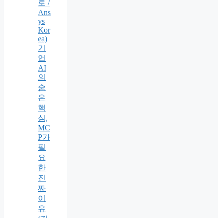
로 /
Ans
ys
Kor
ea)
기
업
AI
의
숨
은
핵
심,
MC
P가
필
요
한
진
짜
이
유