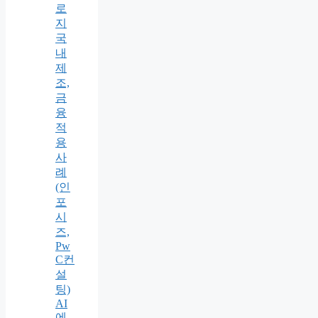
로
지
국
내
제
조,
금
융
적
용
사
례
(인
포
시
즈,
Pw
C컨
설
팅)
AI
에