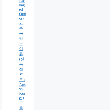
Pac
kag
ed
Opti
cs)
가
주
목
받
는
이
유
(신
동
섭
프
로 /
Ans
ys
Kor
ea)
온
톨