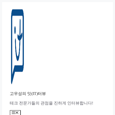
컨
텐
츠
로
건
너
뛰
기
고우성의 잇(IT)터뷰
테크 전문가들의 관점을 진하게 인터뷰합니다!
메