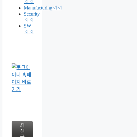
◁◁
Manufacturing◁◁
Security
◁◁
SW
◁◁
최
신
글