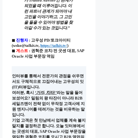
가 Trusted Adviser인 관계가
되었을 때 이루어집니다. 이
런 파트너 관계가 되어야 내
고민을 이야기하고, 그 고민
을 들을 수 있어야 방법을 찾
아갈 수가 있는 것입니다.”
◼
진행자
: 고우성 PD/토크아이티
(wsko@talkit.tv,
https://talkit.tv/
)
◼
게스트
: 권혁준 코치/전 굿센 대표, SAP
Oracle 사업 부문장 역임
인터뷰를 통해서 전문가의 관점을 쉬우면
서도 구체적으로 끄집어내는 고우성의 잇
(IT)터뷰입니다.
여러분, 혹시
‘가자, 치타!’
라는 말을 들어
보셨어요? 밀림의 왕 타잔이 아니라 B2B
세일즈맨이 전략 없이 무작정 고객사에 지
원 엔지니어를 데려가는 것을 비유하는 말
입니다.
기업 고객은 첫 만남에서 업체를 계속 볼지
말지를 결정하곤 합니다. 오늘 잇터뷰에서
는 굿센의 대표, SAP Oracle 사업 부문장을
역임한 권혁준 코치를 모시고 B2B 영업의