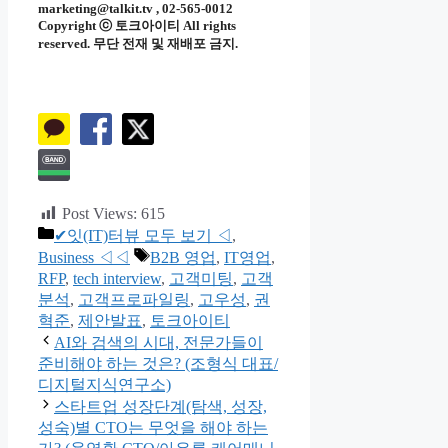
marketing@talkit.tv , 02-565-0012
Copyright ⓒ 토크아이티 All rights
reserved. 무단 전재 및 재배포 금지.
Post Views:
615
카
✔잇(IT)터뷰 모두 보기 ◁
,
테
태
Business ◁◁
B2B 영업
,
IT영업
,
고
그
RFP
,
tech interview
,
고객미팅
,
고객
리
분석
,
고객프로파일링
,
고우성
,
권
혁준
,
제안발표
,
토크아이티
AI와 검색의 시대, 전문가들이
준비해야 하는 것은? (조형식 대표/
디지털지식연구소)
스타트업 성장단계(탐색, 성장,
성숙)별 CTO는 무엇을 해야 하는