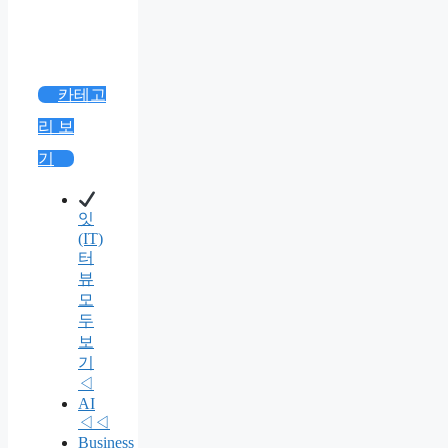
카테고
리 보
기
잇
(IT)
터
뷰
모
두
보
기
◁
AI
◁◁
Business