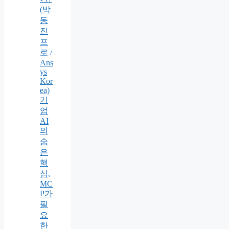
(박
동
진
프
로 /
Ans
ys
Kor
ea)
기
업
AI
의
숨
은
핵
심,
MC
P가
필
요
한