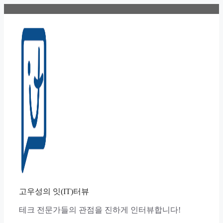
컨
텐
츠
로
건
너
뛰
기
고우성의 잇(IT)터뷰
테크 전문가들의 관점을 진하게 인터뷰합니다!