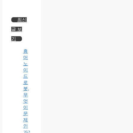
최신
글 보
기
휴
머
노
이
드
로
봇,
무
엇
이
문
제
인
가?