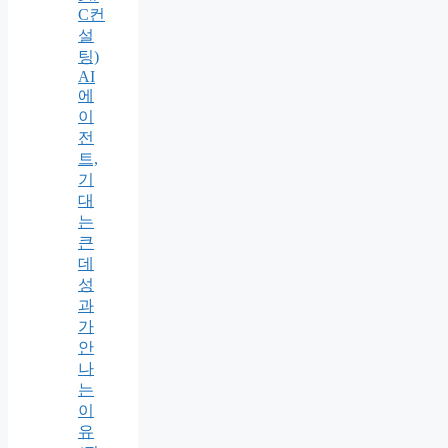
C컨
설
팅)
AI
에
이
전
트,
기
대
는
큰
데
성
과
가
안
나
는
이
유