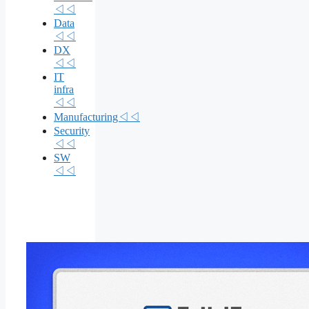
◁◁
Data
◁◁
DX
◁◁
IT
infra
◁◁
Manufacturing◁◁
Security
◁◁
SW
◁◁