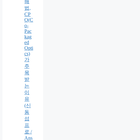
해
법,
CP
O(C
o-
Pac
kag
ed
Opti
cs)
가
주
목
받
는
이
유
(신
동
섭
프
로 /
Ans