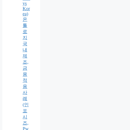
ys
Kor
ea)
온
톨
로
지
국
내
제
조,
금
융
적
용
사
례
(인
포
시
즈,
Pw