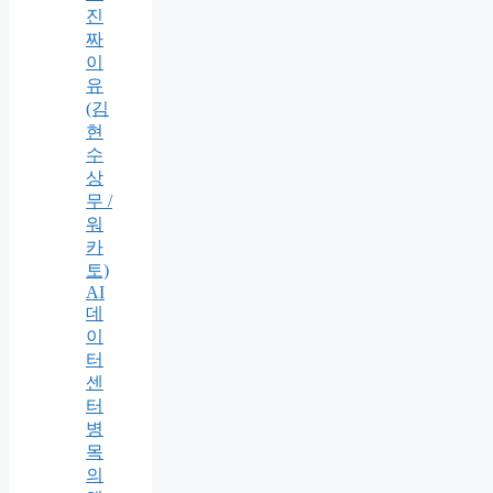
진
짜
이
유
(김
현
수
상
무 /
워
카
토)
AI
데
이
터
센
터
병
목
의