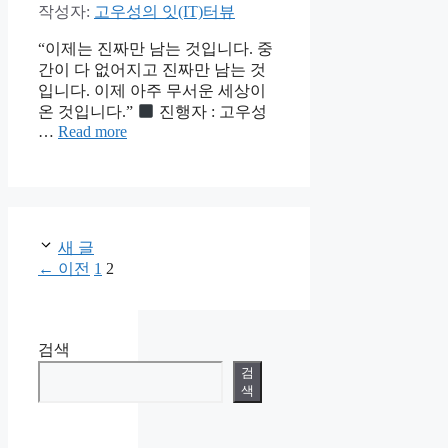
작성자:
고우성의 잇(IT)터뷰
“이제는 진짜만 남는 것입니다. 중
간이 다 없어지고 진짜만 남는 것
입니다. 이제 아주 무서운 세상이
온 것입니다.”
진행자 : 고우성
…
Read more
새 글
페
페
←
이전
1
2
이
이
지
지
검색
검
색