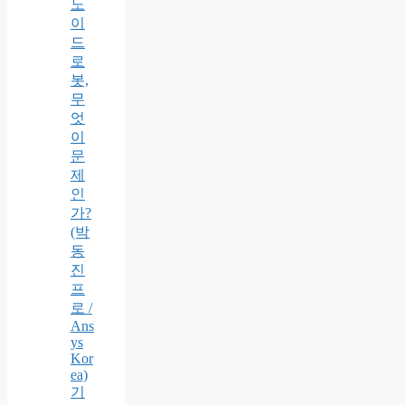
노
이
드
로
봇,
무
엇
이
문
제
인
가?
(박
동
진
프
로 /
Ans
ys
Kor
ea)
기