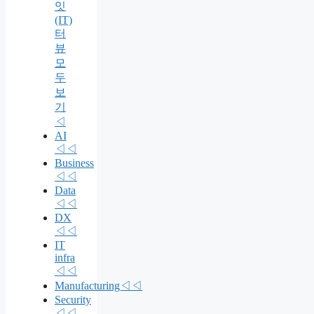
잇
(IT)
터
뷰
모
두
보
기
◁
AI
◁◁
Business
◁◁
Data
◁◁
DX
◁◁
IT
infra
◁◁
Manufacturing◁◁
Security
◁◁