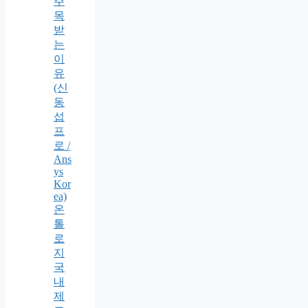
주
목
받
는
이
유
(신
동
섭
프
로 /
Ans
ys
Kor
ea)
온
톨
로
지
국
내
제