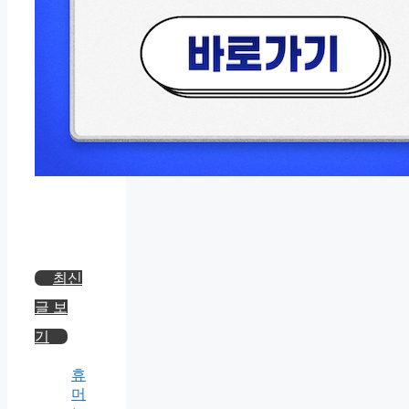
최신
글 보
기
휴
머