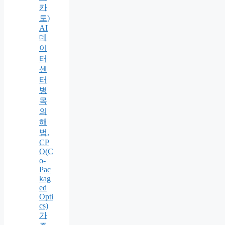
카
토)
AI
데
이
터
센
터
병
목
의
해
법,
CP
O(C
o-
Pac
kag
ed
Opti
cs)
가