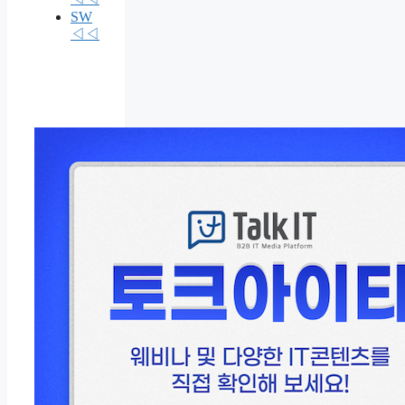
SW
◁◁