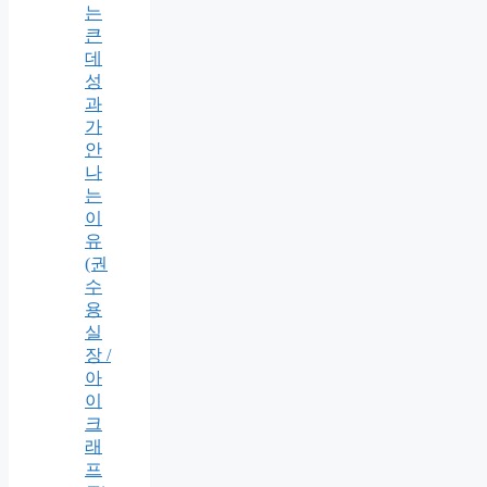
는
큰
데
성
과
가
안
나
는
이
유
(권
수
용
실
장 /
아
이
크
래
프