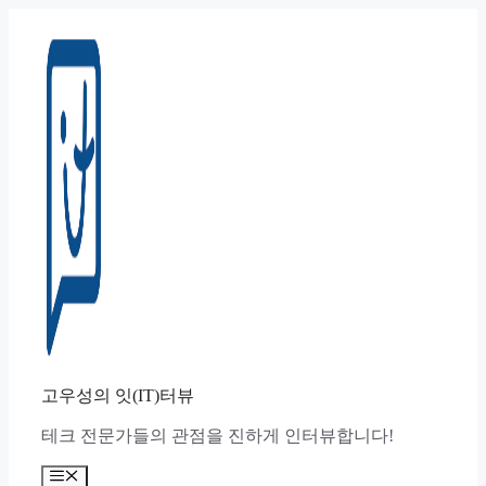
컨
텐
츠
로
건
너
뛰
기
고우성의 잇(IT)터뷰
테크 전문가들의 관점을 진하게 인터뷰합니다!
메