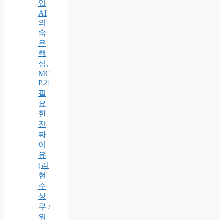
업
AI
의
숨
은
핵
심,
MC
P가
필
요
한
진
짜
이
유
(김
현
수
상
무 /
워