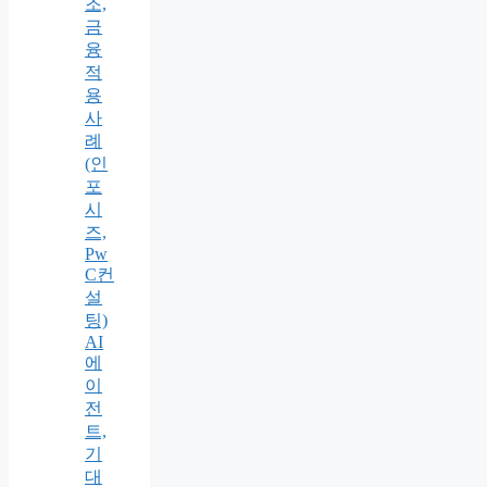
조,
금
융
적
용
사
례
(인
포
시
즈,
Pw
C컨
설
팅)
AI
에
이
전
트,
기
대