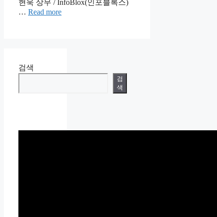
현욱 상무 / InfoBlox(인포블록스)
…
Read more
검색
검
색