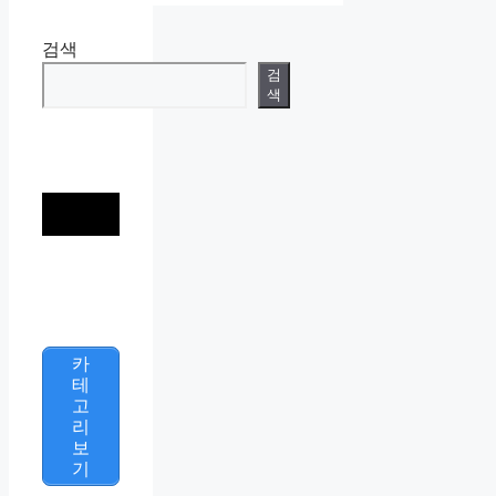
검색
검
색
카
테
고
리
보
기