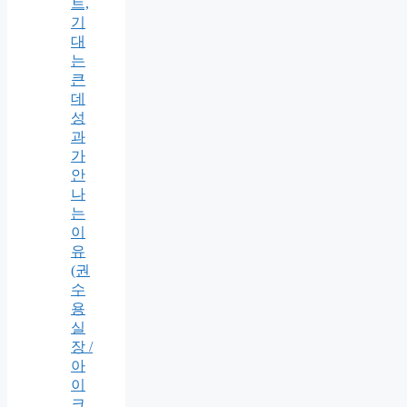
트,
기
대
는
큰
데
성
과
가
안
나
는
이
유
(권
수
용
실
장 /
아
이
크