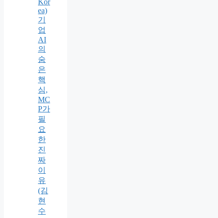
Kor
ea)
기
업
AI
의
숨
은
핵
심,
MC
P가
필
요
한
진
짜
이
유
(김
현
수