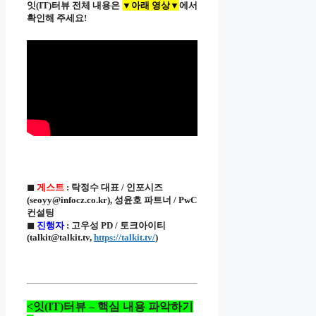
잇(IT)터뷰 전체 내용은
▼아래 영상▼
에서
확인해 주세요!
◼
게스트
: 탁정수 대표 / 인포시즈
(seoyy@infocz.co.kr), 성윤호 파트너 / PwC
컨설팅
◼
진행자
: 고우성 PD / 토크아이티
(talkit@talkit.tv,
https://talkit.tv/
)
<잇(IT)터뷰 – 핵심 내용 파악하기