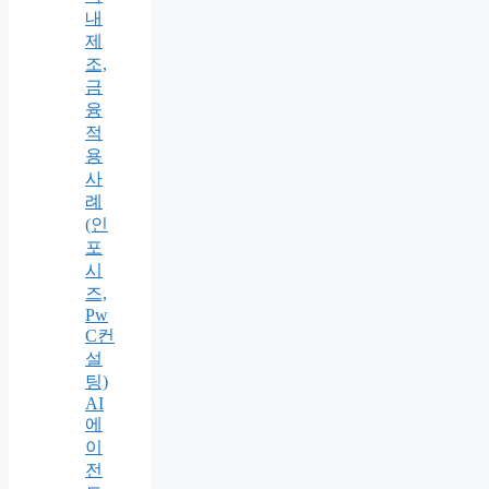
내
제
조,
금
융
적
용
사
례
(인
포
시
즈,
Pw
C컨
설
팅)
AI
에
이
전