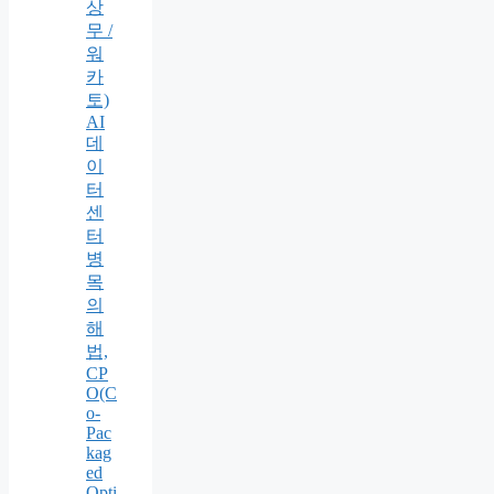
상
무 /
워
카
토)
AI
데
이
터
센
터
병
목
의
해
법,
CP
O(C
o-
Pac
kag
ed
Opti