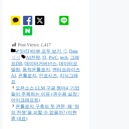
Post Views:
1,417
카
✔잇(IT)터뷰 모두 보기 ◁
,
Data
테
태
◁◁
AI전략
,
IT
,
PwC
,
tech
,
그래
고
그
프DB
,
데이터거버넌스
,
데이터모
리
델링
,
동적온톨로지
,
엔터프라이즈
AI
,
온톨로지
,
인포시즈
,
지식그래
프
오픈소스 LLM 구글 젬마4, 기업
들이 주목하는 이유 (권수용 실장 /
아이크래프트)
온톨로지 구축의 첫 관문, 왜 ‘정
의 전쟁’을 피할 수 없을까? (이현
종 대표)