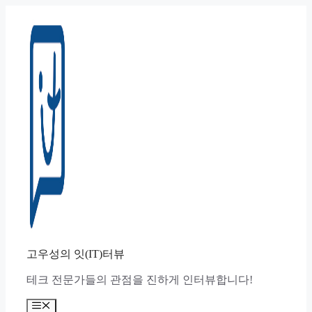
컨
텐
츠
로
건
너
뛰
기
고우성의 잇(IT)터뷰
테크 전문가들의 관점을 진하게 인터뷰합니다!
메