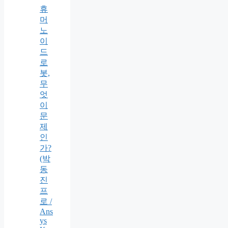
휴
머
노
이
드
로
봇,
무
엇
이
문
제
인
가?
(박
동
진
프
로 /
Ans
ys