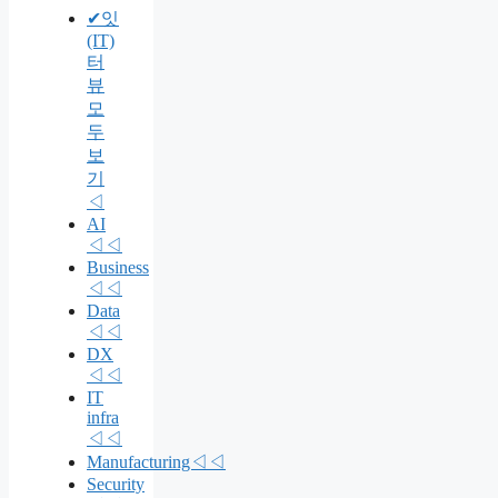
✔잇
(IT)
터
뷰
모
두
보
기
◁
AI
◁◁
Business
◁◁
Data
◁◁
DX
◁◁
IT
infra
◁◁
Manufacturing◁◁
Security