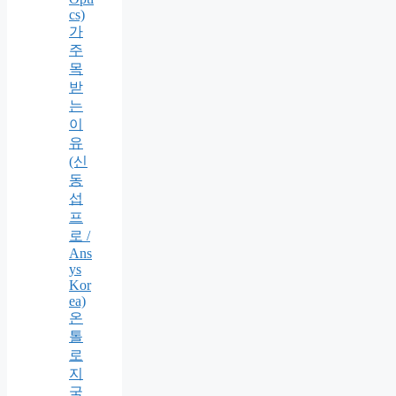
cs)
가
주
목
받
는
이
유
(신
동
섭
프
로 /
Ans
ys
Kor
ea)
온
톨
로
지
국