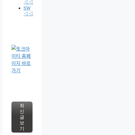
◁◁
SW
◁◁
최
신
글
보
기