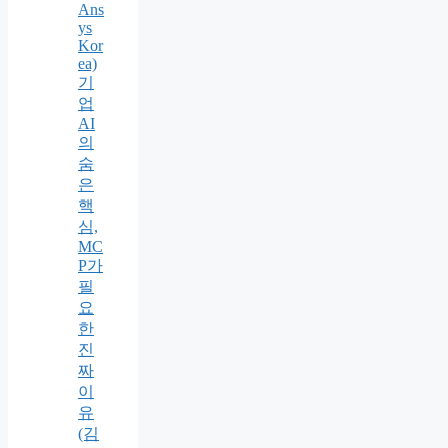
Ans
ys
Kor
ea)
기
업
AI
의
숨
은
핵
심,
MC
P가
필
요
한
진
짜
이
유
(김