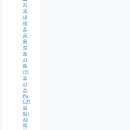
지
국
내
제
조,
금
융
적
용
사
례
(인
포
시
즈,
Pw
C컨
설
팅)
AI
에