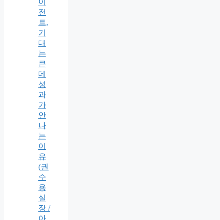
이
전
트,
기
대
는
큰
데
성
과
가
안
나
는
이
유
(권
수
용
실
장 /
아