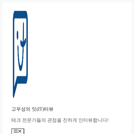
컨
텐
츠
로
건
너
뛰
기
고우성의 잇(IT)터뷰
테크 전문가들의 관점을 진하게 인터뷰합니다!
메