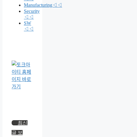
Manufacturing◁◁
Security
◁◁
SW
◁◁
최신
글 보