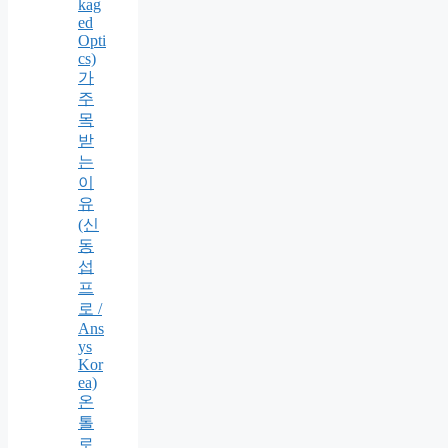
kag
ed
Opti
cs)
가
주
목
받
는
이
유
(신
동
섭
프
로 /
Ans
ys
Kor
ea)
온
톨
로