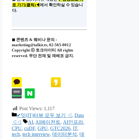
로 가기(클릭)◀
에서 확인하실 수 있습니
다.
◼ 콘텐츠 & 웨비나 문의 :
marketing@talkit.tv, 02-565-0012
Copyright ⓒ 토크아이티 All rights
reserved. 무단 전재 및 재배포 금지.
Post Views:
1,117
카
✔잇(IT)터뷰 모두 보기 ◁
,
Data
테
태
◁◁
AI
,
AI에이전트
,
AI인프라
,
고
그
CPU
,
cuDF
,
GPU
,
GTC2026
,
IT
,
tech
리
,
tech interview
,
데이터분석
,
데