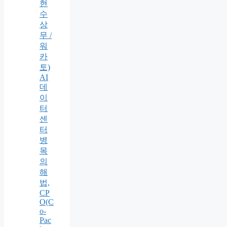
현
수
상
무 /
워
카
토)
AI
데
이
터
센
터
병
목
의
해
법,
CP
O(C
o-
Pac