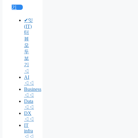
기
✔잇
(IT)
터
뷰
모
두
보
기
◁
AI
◁◁
Business
◁◁
Data
◁◁
DX
◁◁
IT
infra
◁◁