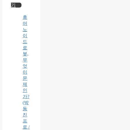
기
휴
머
노
이
드
로
봇,
무
엇
이
문
제
인
가?
(박
동
진
프
로 /