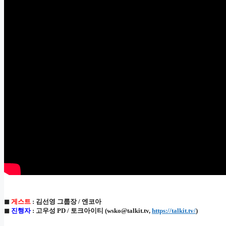
◼
게스트
: 김선영 그룹장 / 엔코아
◼
진행자
: 고우성 PD / 토크아이티 (wsko@talkit.tv,
https://talkit.tv/
)