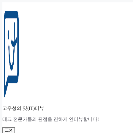
컨
텐
츠
로
건
너
뛰
기
고우성의 잇(IT)터뷰
테크 전문가들의 관점을 진하게 인터뷰합니다!
메