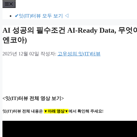
뉴
메
뉴
✔잇(IT)터뷰 모두 보기 ◁
AI 성공의 필수조건 AI-Ready Data,
엔코아)
2025년 12월 02일
작성자:
고우성의 잇(IT)터뷰
<잇(IT)터뷰 전체 영상 보기>
잇(IT)터뷰 전체 내용은
▼아래 영상▼
에서 확인해 주세요!