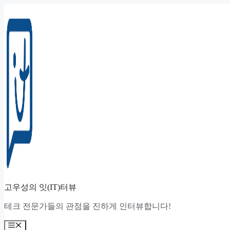
컨
텐
츠
로
건
너
뛰
기
고우성의 잇(IT)터뷰
테크 전문가들의 관점을 진하게 인터뷰합니다!
메