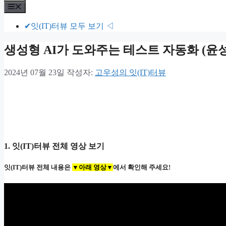
뉴
메
뉴
✔잇(IT)터뷰 모두 보기 ◁
생성형 AI가 도와주는 테스트 자동화 (윤성
2024년 07월 23일
작성자:
고우성의 잇(IT)터뷰
1. 잇(IT)터뷰 전체 영상 보기
잇(IT)터뷰 전체 내용은
▼아래 영상▼
에서 확인해 주세요!