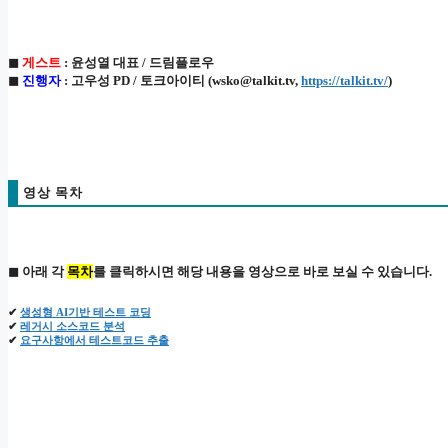
◼
게스트
: 윤성열 대표 / 드림플로우
◼
진행자
: 고우성 PD / 토크아이티 (wsko@talkit.tv,
https://talkit.tv/
)
영상 목차
◼ 아래 각
목차
를 클릭하시면 해당 내용을 영상으로 바로 보실 수 있습니다.
✔
생성형 AI기반 테스트 코딩
✔
레거시 소스코드 분석
✔
요구사항에서 테스트코드 추출