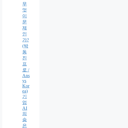
무
엇
이
문
제
인
가?
(박
동
진
프
로 /
Ans
ys
Kor
ea)
기
업
AI
의
숨
은