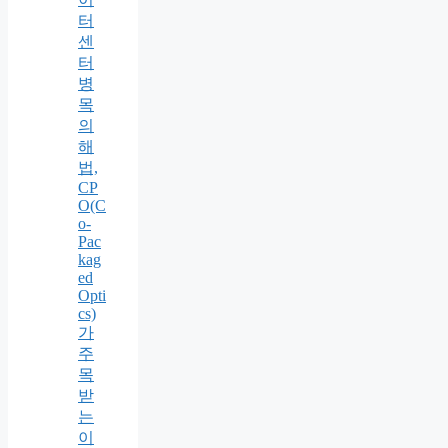
터
센
터
병
목
의
해
법,
CP
O(C
o-
Pac
kag
ed
Opti
cs)
가
주
목
받
는
이