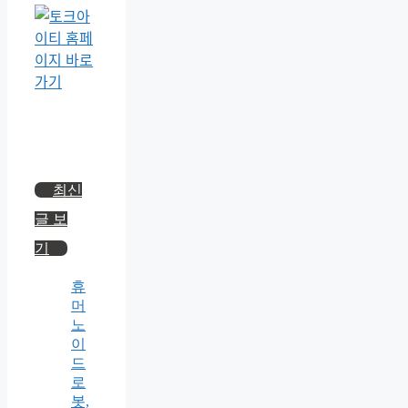
최신
글 보
기
휴
머
노
이
드
로
봇,