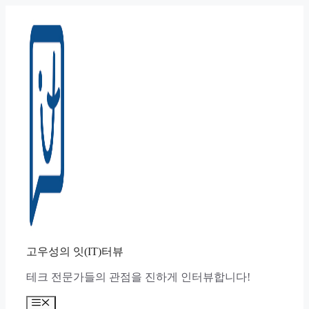
컨
텐
츠
로
건
너
뛰
기
고우성의 잇(IT)터뷰
테크 전문가들의 관점을 진하게 인터뷰합니다!
메