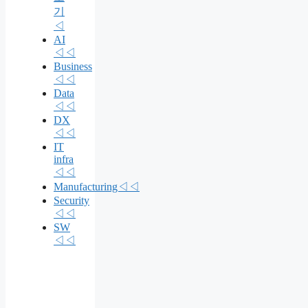
기
◁
AI
◁◁
Business
◁◁
Data
◁◁
DX
◁◁
IT
infra
◁◁
Manufacturing◁◁
Security
◁◁
SW
◁◁