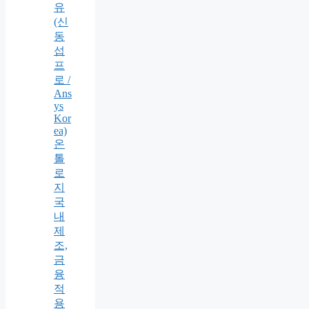
유
(신
동
섭
프
로 /
Ans
ys
Kor
ea)
온
톨
로
지
국
내
제
조,
금
융
적
용