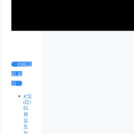
카테고
리 보
기
✔잇
(IT)
터
뷰
모
두
보