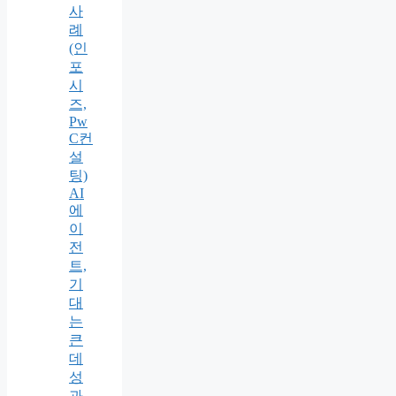
사
례
(인
포
시
즈,
Pw
C컨
설
팅)
AI
에
이
전
트,
기
대
는
큰
데
성
과