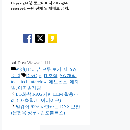
Copyright ⓒ 토크아이티 All rights
reserved. 무단 전재 및 재배포 금지.
Post Views:
1,111
카
✔잇(IT)터뷰 모두 보기 ◁
,
SW
테
태
◁◁
DevOps
,
IT조직
,
SW개발
,
고
그
tech
,
tech interview
,
데브옵스
,
애자
리
일
,
애자일개발
LG화학 RAG기반 LLM 활용사
례 (LG화학, 데이터이쿠)
멀웨어 92% 차단하는 DNS 보안
(문현욱 상무 / 인포블록스)