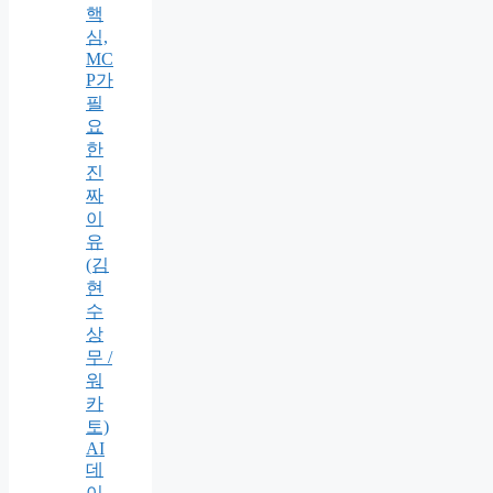
핵
심,
MC
P가
필
요
한
진
짜
이
유
(김
현
수
상
무 /
워
카
토)
AI
데
이