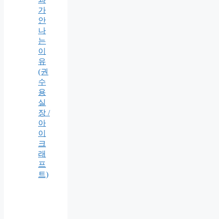
가
안
나
는
이
유
(권
수
용
실
장 /
아
이
크
래
프
트)